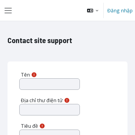
Chuyển tới nội dung chính
Đăng nhập
Bảng điều khiển cạnh
Contact site support
Tên
Địa chỉ thư điện tử
Tiêu đề