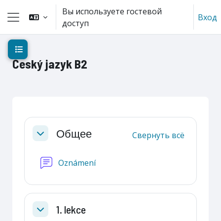
Перейти к основному содержанию
Вы используете гостевой
Вход
доступ
Боковая панель
Открыть оглавление курса
Český jazyk B2
Section outline
Общее
Свернуть всё
Свернуть
Форум
Oznámení
1. lekce
Свернуть