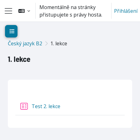
Přejít k hlavnímu obsahu
Momentálně na stránky
Přihlášení
přistupujete s právy hosta.
Boční panel
Otevřít indexu kurzu
Český jazyk B2
1. lekce
1. lekce
Osnova sekce
Test 2. lekce