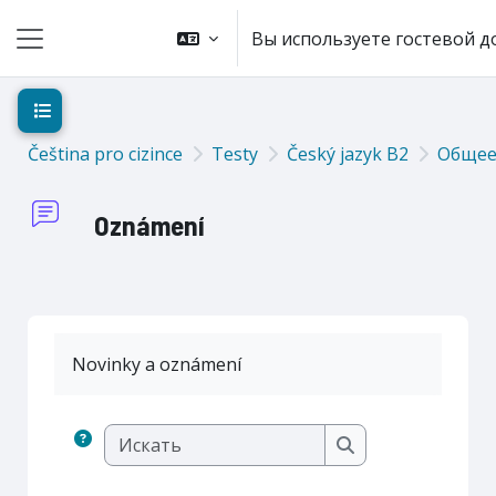
Перейти к основному содержанию
Вы используете гостевой д
Боковая панель
Открыть оглавление курса
Čeština pro cizince
Testy
Český jazyk B2
Обще
Oznámení
Novinky a oznámení
Искать
Искать