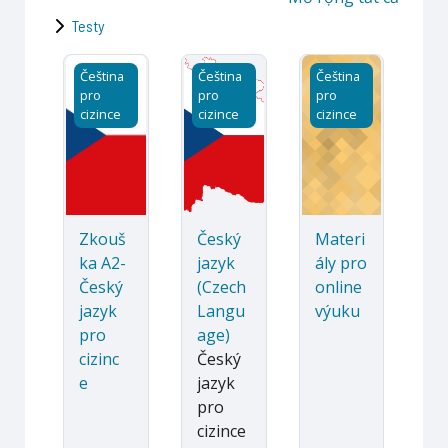
Testy
Zkouška A2- Český jazyk pro cizince
Český jazyk (Czech Language)
Materiály pro onl
Čeština
Čeština
Čeština
pro
pro
pro
cizince
cizince
cizince
Zkouš
Český
Materi
ka A2-
jazyk
ály pro
Český
(Czech
online
jazyk
Langu
výuku
pro
age)
cizinc
Český
e
jazyk
pro
cizince