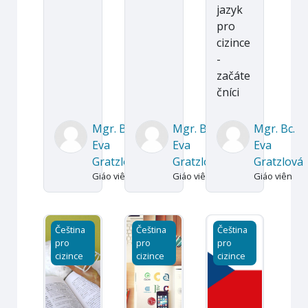
jazyk
pro
cizince
-
začáte
čníci
Mgr. Bc.
Mgr. Bc.
Mgr. Bc.
Eva
Eva
Eva
Gratzlová
Gratzlová
Gratzlová
Giáo viên
Giáo viên
Giáo viên
Český jazyk pro začátečníky (vi)
Výuka podzim 2020
Český jazyk léto 2
Čeština
Čeština
Čeština
pro
pro
pro
cizince
cizince
cizince