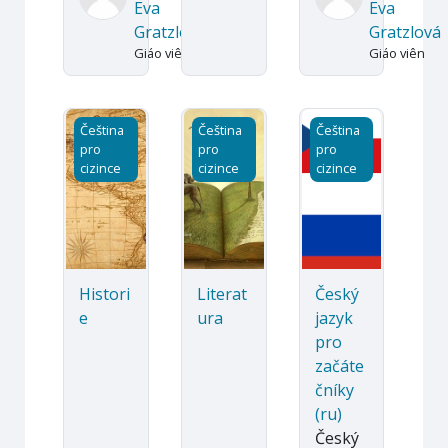
Eva
Eva
Gratzlová
Gratzlová
Giáo viên
Giáo viên
Historie
Literatura
Český jazyk pro za
Čeština
Čeština
Čeština
pro
pro
pro
cizince
cizince
cizince
Histori
Literat
Český
e
ura
jazyk
pro
začáte
čníky
(ru)
Český