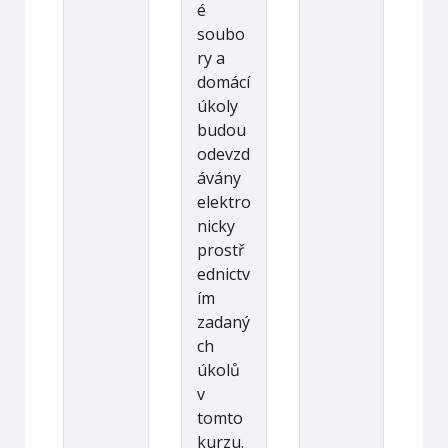
é
soubo
ry a
domácí
úkoly
budou
odevzd
ávány
elektro
nicky
prostř
ednictv
ím
zadaný
ch
úkolů
v
tomto
kurzu.