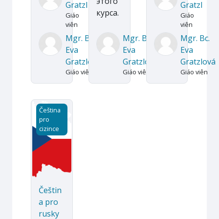
этого
Gratzl
Gratzl
курса.
Giáo
Giáo
viên
viên
Mgr. Bc.
Mgr. Bc.
Mgr. Bc.
Eva
Eva
Eva
Gratzlová
Gratzlová
Gratzlová
Giáo viên
Giáo viên
Giáo viên
Čeština pro rusky mluvící cizince
Čeština
pro
cizince
Češtin
a pro
rusky