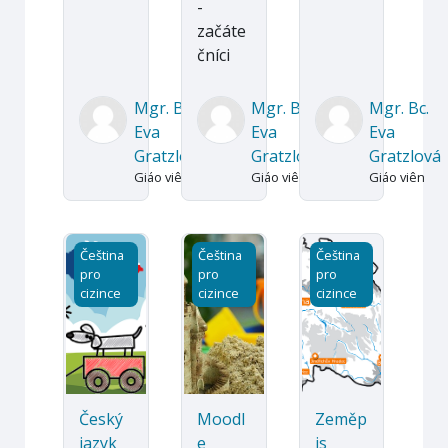
-
začáte
čníci
Mgr. Bc.
Mgr. Bc.
Mgr. Bc.
Eva
Eva
Eva
Gratzlová
Gratzlová
Gratzlová
Giáo viên
Giáo viên
Giáo viên
Český jazyk pro děti
Moodle pískoviště
Zeměpis
Čeština
Čeština
Čeština
pro
pro
pro
cizince
cizince
cizince
Český
Moodl
Zeměp
jazyk
e
is