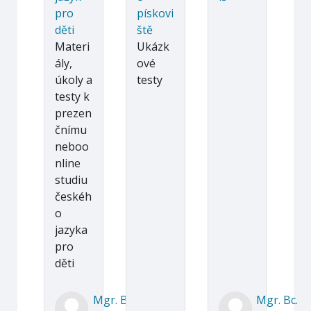
pro
pískovi
děti
ště
Materi
Ukázk
ály,
ové
úkoly a
testy
testy k
prezen
čnímu
neboo
nline
studiu
českéh
o
jazyka
pro
děti
Mgr. Bc.
Mgr. Bc.