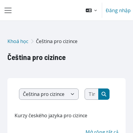
Chuyển tới nội dung chính
Đăng nhập
Bảng điều khiển cạnh
Khoá học
Čeština pro cizince
Čeština pro cizince
Tìm kiếm khoá 
Danh mục khoá học
Tìm kiếm kh
Kurzy českého jazyka pro cizince
Mở rộng tất cả