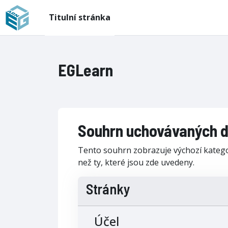
Přejít k hlavnímu obsahu
Titulní stránka
EGLearn
Souhrn uchovávaných d
Tento souhrn zobrazuje výchozí kategor
než ty, které jsou zde uvedeny.
Stránky
Účel