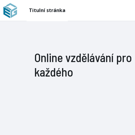
Přejít k hlavnímu obsahu
Titulní stránka
Online vzdělávání pro
každého